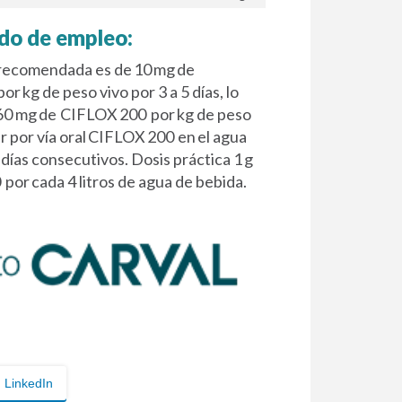
do de empleo:
 recomendada es de 10 mg de
or kg de peso vivo por 3 a 5 días, lo
6
0 mg
de CIFLOX
200 por
kg de peso
ar por vía oral CIFLOX
200 en
el agua
 días consecutivos. Dosis práctica 1 g
 por
cada 4 litros de agua de bebida.
LinkedIn