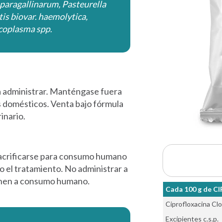
 paragallinarum, Pasteurella
is biovar. haemolytica,
coplasma spp.
a administrar.
Manténgase fuera
s domésticos
.
Venta bajo fórmula
inario.
sacrificarse para consumo humano
o el tratamiento. No administrar a
inen a consumo humano.
Cada 100 g de CI
Ciprofloxacina Clo
Excipientes c.s.p.