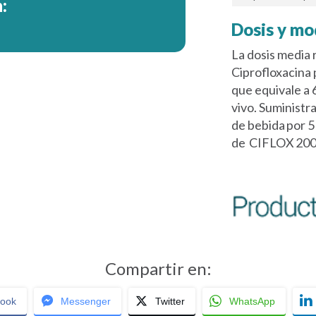
:
Dosis y mo
La dosis media
Ciprofloxacina p
que equivale a
vivo. Suministr
de bebida por 5
de CIFLOX
200
Compartir en:
ook
Messenger
Twitter
WhatsApp