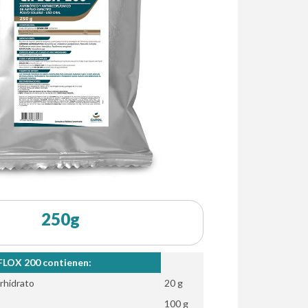
250g
FLOX 200 contienen:
rhidrato
20 g
100 g