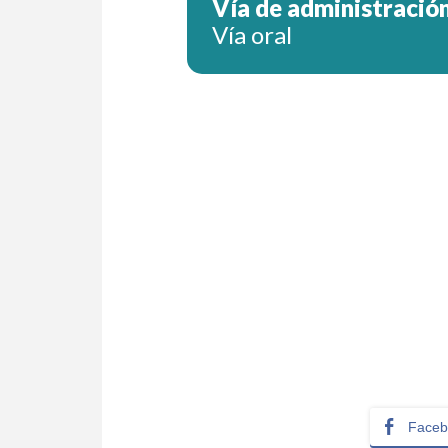
Vía de administración
Vía oral
Faceb