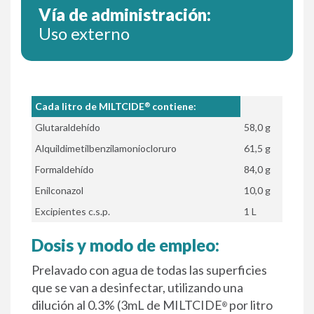
Vía de administración:
Uso externo
Cada litro de MILTCIDE
contiene:
®
Glutaraldehído
58,0 g
Alquildimetilbenzilamoniocloruro
61,5 g
Formaldehído
84,0 g
Enilconazol
10,0 g
Excipientes c.s.p.
1 L
Dosis y modo de empleo:
Prelavado con agua de todas las superficies
que se van a desinfectar, utilizando una
dilución al 0.3% (3mL de MILTCIDE
por litro
®