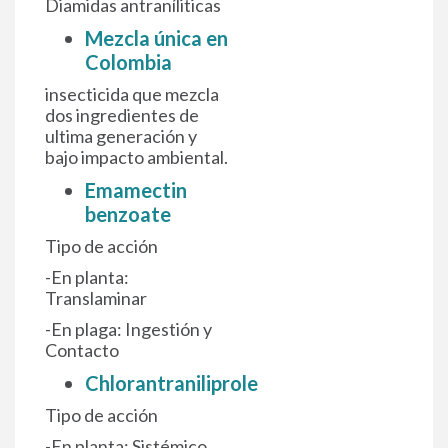
Diamidas antraníliticas
Mezcla única en
Colombia
insecticida que mezcla
dos ingredientes de
ultima generación y
bajo impacto ambiental.
Emamectin
benzoate
Tipo de acción
-En planta:
Translaminar
-En plaga: Ingestión y
Contacto
Chlorantraniliprole
Tipo de acción
-En planta: Sistémico