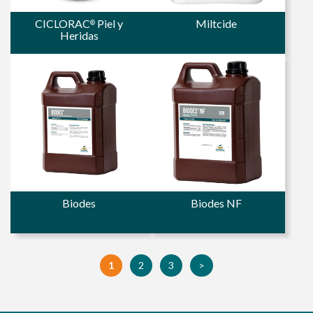
CICLORAC
Piel y
Miltcide
®
Heridas
Biodes
Biodes NF
1
2
3
>