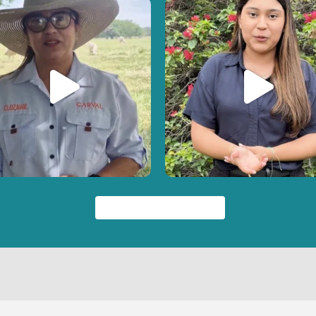
23
3
38
2
Síguenos en Instagram